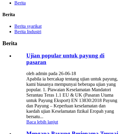
Berita
Berita
Berita syarikat
Berita Industri
Berita
Ujian popular untuk payung di
pasaran
oleh admin pada 26-06-18
Apabila ia bercakap tentang ujian untuk payung,
kami biasanya mempunyai beberapa ujian yang
popular. 1. Piawaian Keselamatan Mandatori
Serantau Teras 1.1 EU & UK (Pasaran Utama
untuk Payung Eksport) EN 13830:2018 Payung
dan Payung – Keperluan keselamatan dan
kaedah ujian Keselamatan fizikal Eropah yang
bersatu...
Baca lebih lanjut
Mengapa Payung Berjenama Tersuai