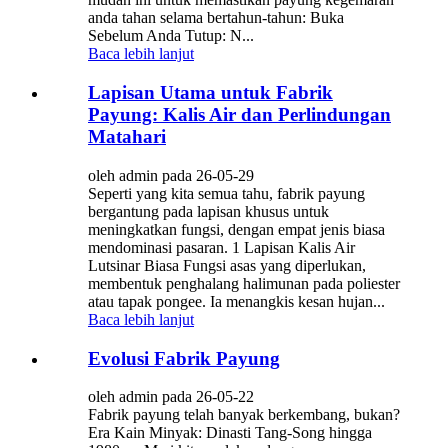
anda tahan selama bertahun-tahun: Buka
Sebelum Anda Tutup: N...
Baca lebih lanjut
Lapisan Utama untuk Fabrik
Payung: Kalis Air dan Perlindungan
Matahari
oleh admin pada 26-05-29
Seperti yang kita semua tahu, fabrik payung
bergantung pada lapisan khusus untuk
meningkatkan fungsi, dengan empat jenis biasa
mendominasi pasaran. 1 Lapisan Kalis Air
Lutsinar Biasa Fungsi asas yang diperlukan,
membentuk penghalang halimunan pada poliester
atau tapak pongee. Ia menangkis kesan hujan...
Baca lebih lanjut
Evolusi Fabrik Payung
oleh admin pada 26-05-22
Fabrik payung telah banyak berkembang, bukan?
Era Kain Minyak: Dinasti Tang-Song hingga