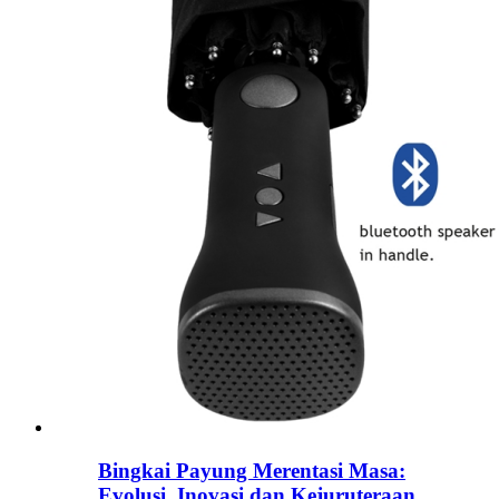
Bingkai Payung Merentasi Masa:
Evolusi, Inovasi dan Kejuruteraan