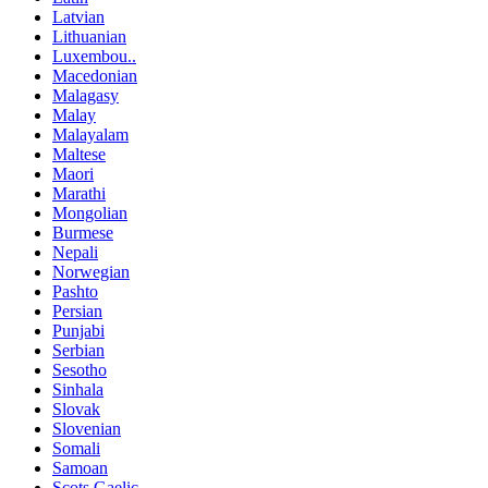
Latvian
Lithuanian
Luxembou..
Macedonian
Malagasy
Malay
Malayalam
Maltese
Maori
Marathi
Mongolian
Burmese
Nepali
Norwegian
Pashto
Persian
Punjabi
Serbian
Sesotho
Sinhala
Slovak
Slovenian
Somali
Samoan
Scots Gaelic