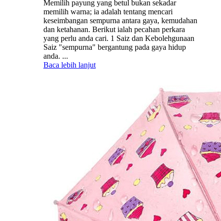
Memilih payung yang betul bukan sekadar
memilih warna; ia adalah tentang mencari
keseimbangan sempurna antara gaya, kemudahan
dan ketahanan. Berikut ialah pecahan perkara
yang perlu anda cari. 1 Saiz dan Kebolehgunaan
Saiz "sempurna" bergantung pada gaya hidup
anda. ...
Baca lebih lanjut