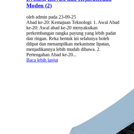
Moden (2)
oleh admin pada 23-09-25
Abad ke-20: Kemajuan Teknologi: 1. Awal Abad
ke-20: Awal abad ke-20 menyaksikan
perkembangan rangka payung yang lebih padat
dan ringan. Reka bentuk ini selalunya boleh
dilipat dan menampilkan mekanisme lipatan,
menjadikannya lebih mudah dibawa. 2.
Pertengahan Abad ke-20...
Baca lebih lanjut