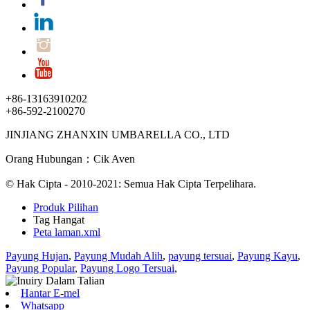
+86-13163910202
+86-592-2100270
JINJIANG ZHANXIN UMBARELLA CO., LTD
Orang Hubungan：Cik Aven
© Hak Cipta - 2010-2021: Semua Hak Cipta Terpelihara.
Produk Pilihan
Tag Hangat
Peta laman.xml
Payung Hujan
,
Payung Mudah Alih
,
payung tersuai
,
Payung Kayu
,
Payung Popular
,
Payung Logo Tersuai
,
Hantar E-mel
Whatsapp