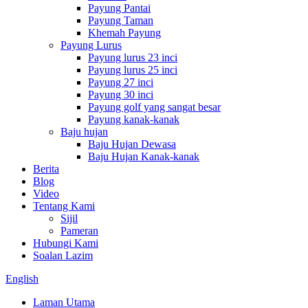
Payung Pantai
Payung Taman
Khemah Payung
Payung Lurus
Payung lurus 23 inci
Payung lurus 25 inci
Payung 27 inci
Payung 30 inci
Payung golf yang sangat besar
Payung kanak-kanak
Baju hujan
Baju Hujan Dewasa
Baju Hujan Kanak-kanak
Berita
Blog
Video
Tentang Kami
Sijil
Pameran
Hubungi Kami
Soalan Lazim
English
Laman Utama